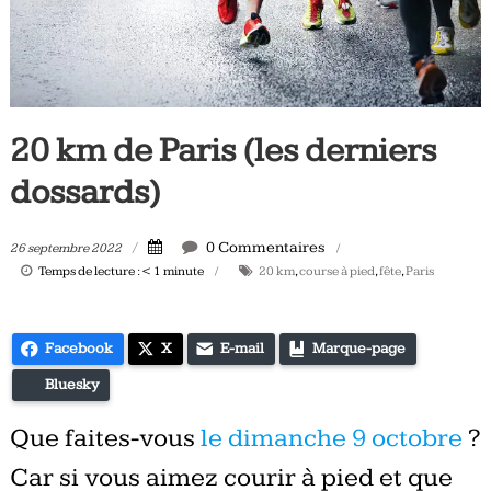
Tous
les
jours,
votre
actualité
20 km de Paris (les derniers
vélo
et
dossards)
triathlon
0 Commentaires
26 septembre 2022
Temps de lecture :
< 1
minute
20 km
,
course à pied
,
fête
,
Paris
Facebook
X
E-mail
Marque-page
Bluesky
Que faites-vous
le dimanche 9 octobre
?
Car si vous aimez courir à pied et que