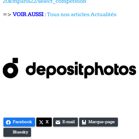
20kmparis22/select_competition
=>
VOIR AUSSI
:
Tous nos articles Actualités
Facebook
X
E-mail
Marque-page
Bluesky