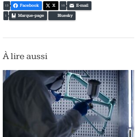
Facebook
X
E-mail
13
10
Marque-page
Bluesky
1
À lire aussi