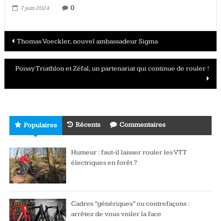
0
7 juin 2024
Navigation
Thomas Voeckler, nouvel ambassadeur Sigma
des
Poissy Triathlon et Zéfal, un partenariat qui continue de rouler !
articles
Récents
Commentaires
Populaires
Humeur : faut-il laisser rouler les VTT
électriques en forêt ?
Cadres “génériques” ou contrefaçons :
arrêtez de vous voiler la face