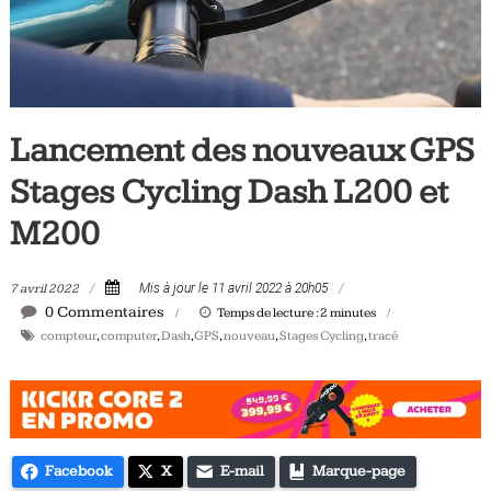
Tous
les
jours,
votre
actualité
Lancement des nouveaux GPS
vélo
et
Stages Cycling Dash L200 et
triathlon
M200
7 avril 2022
Mis à jour le 11 avril 2022 à 20h05
0 Commentaires
Temps de lecture :
2
minutes
compteur
,
computer
,
Dash
,
GPS
,
nouveau
,
Stages Cycling
,
tracé
Facebook
X
E-mail
Marque-page