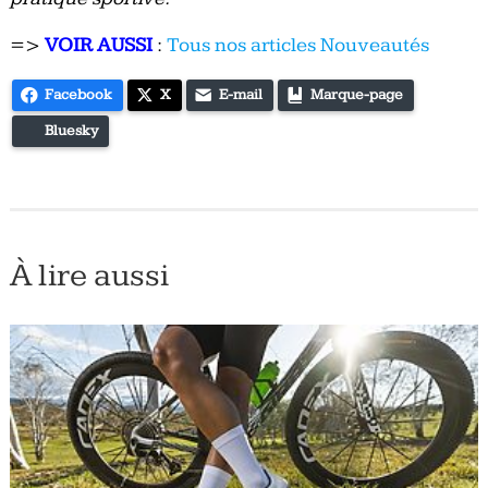
=>
VOIR AUSSI
:
Tous nos articles Nouveautés
Facebook
X
E-mail
Marque-page
Bluesky
À lire aussi