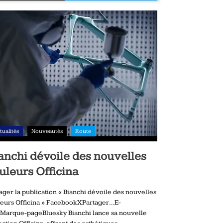
tualités
Nouveautés
Route
anchi dévoile des nouvelles
uleurs Officina
ager la publication « Bianchi dévoile des nouvelles
eurs Officina » FacebookXPartager…E-
Marque-pageBluesky Bianchi lance sa nouvelle