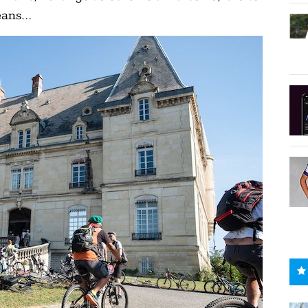
léans…