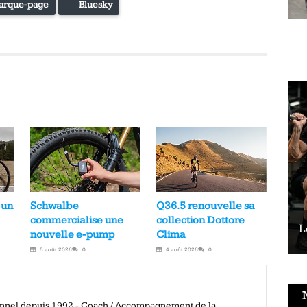
arque-page
Bluesky
 un
Schwalbe
Q36.5 renouvelle sa
commercialise une
collection Dottore
Le vélo peut-il remplacer les squats ?
L
nouvelle e-pump
Clima
5 août 2026
0
4 août 2026
0
ionnel depuis 1992 - Coach / Accompagnement de la