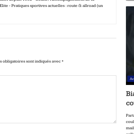
ite - Pratiques sportives actuelles : route & allroad (un
 obligatoires sont indiqués avec
*
Ac
Bi
co
Part
coul
mail