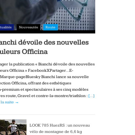
tualités
Nouveautés
Route
anchi dévoile des nouvelles
uleurs Officina
ager la publication « Bianchi dévoile des nouvelles
eurs Officina » FacebookXPartager…E-
Marque-pageBluesky Bianchi lance sa nouvelle
ection Officina, offrant des esthétiques
a‑premium et spectaculaires à ses cinq modèles
es route, Gravel et contre‑la‑montre/triathlon :
[…]
 la suite →
LOOK 785 HuezRS : un nouveau
vélo de montagne de 6,6 kg