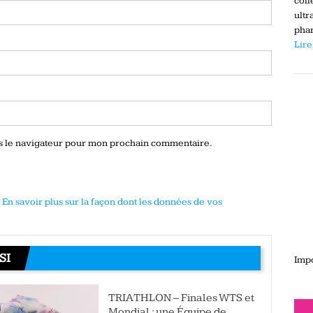
coll
ultr
phar
Lire
ns le navigateur pour mon prochain commentaire.
.
En savoir plus sur la façon dont les données de vos
SI
Impo
TRIATHLON – Finales WTS et
Mondial : une Équipe de