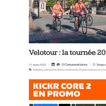
vélo
et
triathlon
Velotour : la tournée 2
0 Commentaires
11 mars 2022
Temps d
balades
,
calendrier
,
dates
,
randonnée
,
Randonnée pour tou