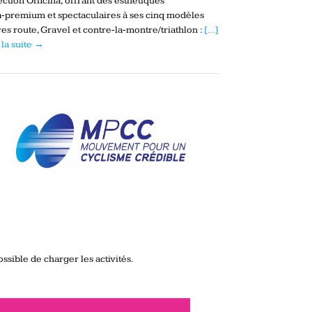
ection Officina, offrant des esthétiques
a‑premium et spectaculaires à ses cinq modèles
es route, Gravel et contre‑la‑montre/triathlon :
[…]
 la suite →
ssible de charger les activités.