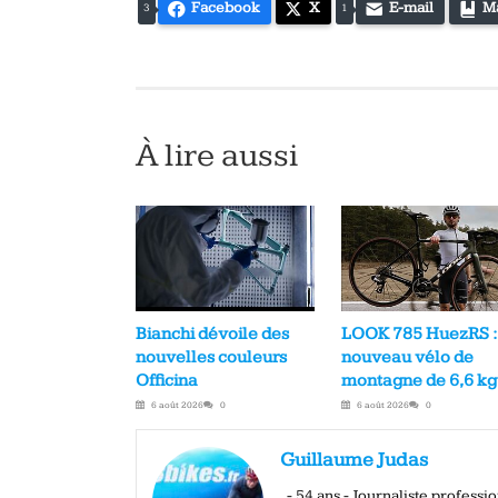
Facebook
X
E-mail
M
3
1
À lire aussi
Bianchi dévoile des
LOOK 785 HuezRS :
nouvelles couleurs
nouveau vélo de
Officina
montagne de 6,6 kg
6 août 2026
0
6 août 2026
0
Guillaume Judas
- 54 ans - Journaliste profess