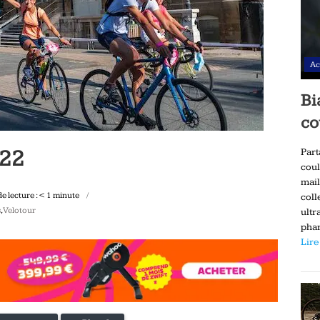
Ac
Bi
co
022
Part
coul
mail
e lecture :
< 1
minute
coll
s
,
Velotour
ultr
phar
Lire