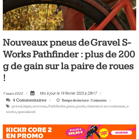
Tous
les
jours,
votre
actualité
Nouveaux pneus de Gravel S-
vélo
et
Works Pathfinder : plus de 200
triathlon
g de gain sur la paire de roues
!
7 mars 2022
Mis à jour le 19 février 2023 à 23h17
4 Commentaires
Temps de lecture :
3
minutes
gravel
,
léger
,
nouveau
,
Pathfinder
,
pneu
,
poids
,
résistance au roulement
,
s-
works
,
specialized