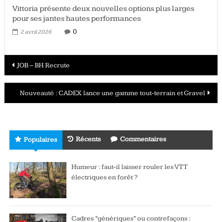
Vittoria présente deux nouvelles options plus larges
pour ses jantes hautes performances
0
2 avril 2026
Navigation
JOB – BH Recrute
des
Nouveauté : CADEX lance une gamme tout-terrain et Gravel
articles
Récents
Commentaires
Populaires
Humeur : faut-il laisser rouler les VTT
électriques en forêt ?
Cadres “génériques” ou contrefaçons :