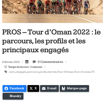
Tous
les
jours,
votre
actualité
PROS – Tour d’Oman 2022 : le
vélo
et
parcours, les profils et les
triathlon
principaux engagés
0 Commentaires
8 février 2022
Temps de lecture :
3
minutes
carte
,
engagés
,
parcours
,
profil
,
start list
,
Tour d'Oman
,
Tour of oman
,
TV
Facebook
X
E-mail
Marque-page
Bluesky