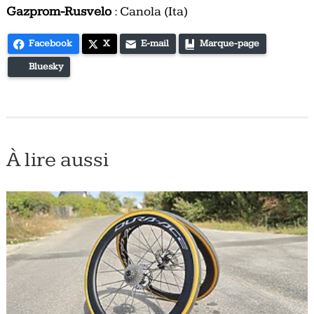
Gazprom-Rusvelo
: Canola (Ita)
Facebook
X
E-mail
Marque-page
Bluesky
À lire aussi