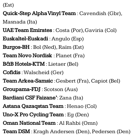
(Est)
Quick-Step Alpha Vinyl Team
: Cavendish (Gbr),
Masnada (Ita)
UAE Team Emirates
: Costa (Por), Gaviria (Col)
Euskaltel-Euskadi
: Angulo (Esp)
Burgos-BH
: Bol (Ned), Raïm (Est)
Team Novo Nordisk
: Planet (Fra)
B&B Hotels-KTM
: Lietaer (Bel)
Cofidis
: Walscheid (Ger)
Team Arkea-Samsic
: Gesbert (Fra), Capiot (Bel)
Groupama-FDJ
: Scotson (Aus)
Bardiani CSF Faizane’
: Zana (Ita)
Astana Qazaqstan Team
: Henao (Col)
Uno-X Pro Cycling Team
: Eg (Den)
Oman National Team
: Al Rahbi (Omn)
Team DSM
: Kragh Andersen (Den), Pedersen (Den)