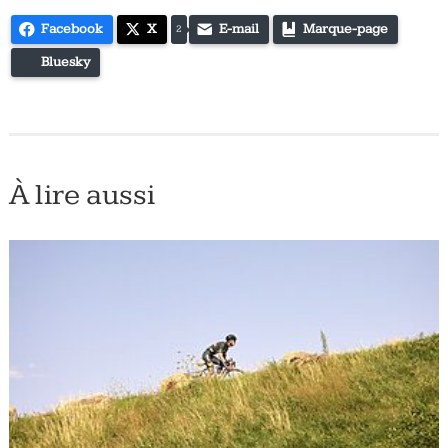
Facebook
X
E-mail
Marque-page
2
Bluesky
À lire aussi