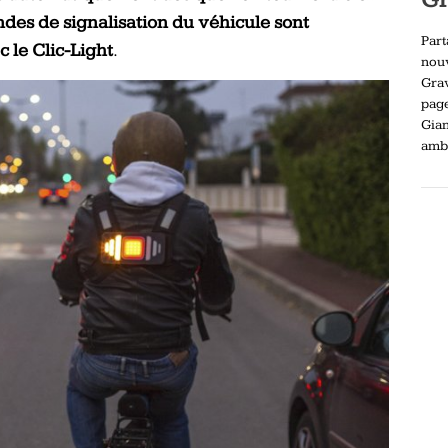
des de signalisation du véhicule sont
Part
 le Clic-Light
.
nou
Gra
pag
Gia
ambi