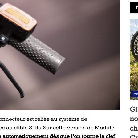
Ac
Gi
no
onnecteur est reliée au système de
ch
̂ce au câble 8 fils. Sur cette version de Module
e automatiquement dès que l’on tourne la clef
Gr