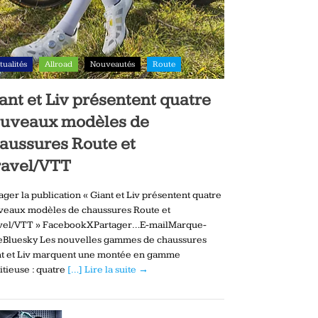
tualités
Allroad
Nouveautés
Route
ant et Liv présentent quatre
uveaux modèles de
aussures Route et
avel/VTT
ager la publication « Giant et Liv présentent quatre
veaux modèles de chaussures Route et
vel/VTT » FacebookXPartager…E-mailMarque-
eBluesky Les nouvelles gammes de chaussures
nt et Liv marquent une montée en gamme
tieuse : quatre
[…] Lire la suite →