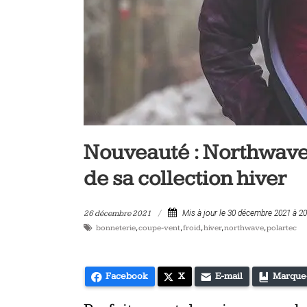
vélo
et
triathlon
Nouveauté : Northwave 
de sa collection hiver
26 décembre 2021
Mis à jour le 30 décembre 2021 à 2
bonneterie
,
coupe-vent
,
froid
,
hiver
,
northwave
,
polartec
Facebook
X
E-mail
Marque