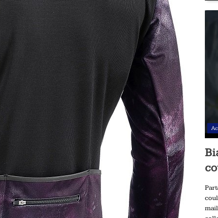
Ac
Bi
co
Part
coul
mail