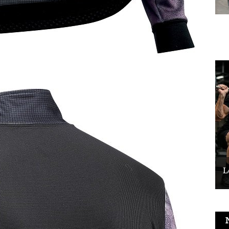
Le vélo peut-il remplacer les squats ?
L