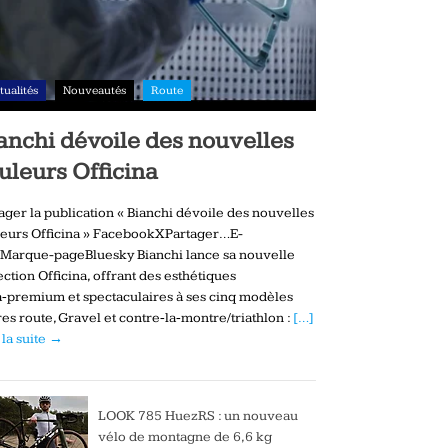
tualités
Nouveautés
Route
anchi dévoile des nouvelles
uleurs Officina
ager la publication « Bianchi dévoile des nouvelles
eurs Officina » FacebookXPartager…E-
Marque-pageBluesky Bianchi lance sa nouvelle
ection Officina, offrant des esthétiques
a‑premium et spectaculaires à ses cinq modèles
es route, Gravel et contre‑la‑montre/triathlon :
[…]
 la suite →
LOOK 785 HuezRS : un nouveau
vélo de montagne de 6,6 kg