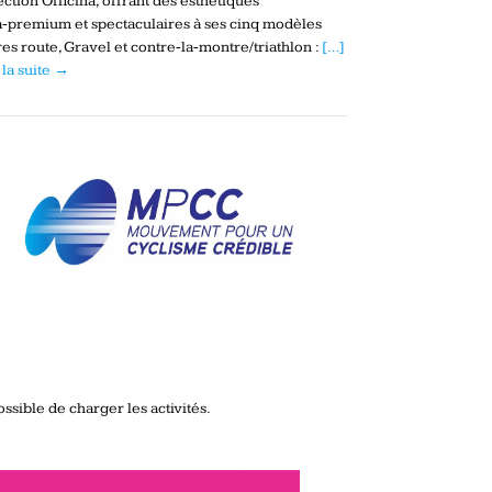
ection Officina, offrant des esthétiques
a‑premium et spectaculaires à ses cinq modèles
es route, Gravel et contre‑la‑montre/triathlon :
[…]
 la suite →
ssible de charger les activités.