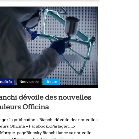
tualités
Nouveautés
Route
anchi dévoile des nouvelles
uleurs Officina
ager la publication « Bianchi dévoile des nouvelles
eurs Officina » FacebookXPartager…E-
Marque-pageBluesky Bianchi lance sa nouvelle