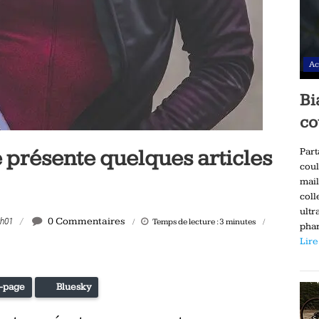
Ac
Bi
co
présente quelques articles
Part
coul
mail
coll
ultr
0 Commentaires
0h01
Temps de lecture :
3
minutes
phar
Lire
-page
Bluesky