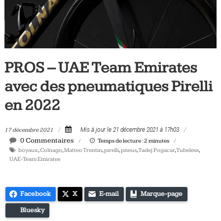
Tous
les
jours,
votre
actualité
PROS – UAE Team Emirates
vélo
et
avec des pneumatiques Pirelli
triathlon
en 2022
17 décembre 2021
Mis à jour le 21 décembre 2021 à 17h03
0 Commentaires
Temps de lecture :
2
minutes
boyaux
,
Colnago
,
Matteo Trentin
,
pirelli
,
pneus
,
Tadej Pogacar
,
Tubeless
,
UAE-Team Emirates
Facebook
X
E-mail
Marque-page
Bluesky