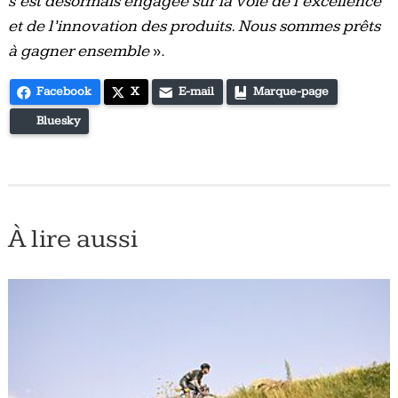
s’est désormais engagée sur la voie de l’excellence
et de l’innovation des produits. Nous sommes prêts
à gagner ensemble
».
Facebook
X
E-mail
Marque-page
Bluesky
À lire aussi