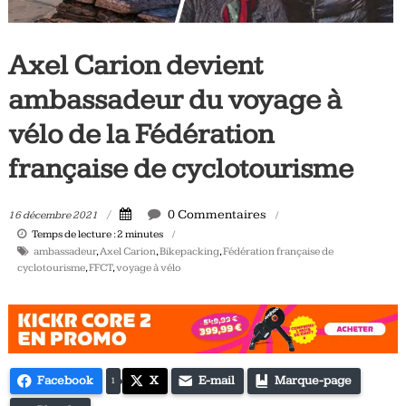
Tous
les
Axel Carion devient
jours,
votre
ambassadeur du voyage à
actualité
vélo
vélo de la Fédération
et
française de cyclotourisme
triathlon
0 Commentaires
16 décembre 2021
Temps de lecture :
2
minutes
ambassadeur
,
Axel Carion
,
Bikepacking
,
Fédération française de
cyclotourisme
,
FFCT
,
voyage à vélo
Facebook
X
E-mail
Marque-page
1