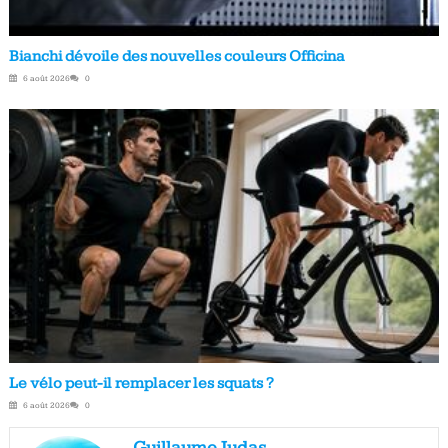
Bianchi dévoile des nouvelles couleurs Officina
6 août 2026
0
Le vélo peut-il remplacer les squats ?
6 août 2026
0
Guillaume Judas