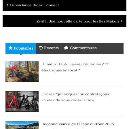
Navigation
Orbea lance Rider Connect
des
Zwift : Une nouvelle carte pour les Iles Makuri
articles
Récents
Commentaires
Populaires
Humeur : faut-il laisser rouler les VTT
électriques en forêt ?
Cadres “génériques” ou contrefaçons :
arrêtez de vous voiler la face
Reconnaissance de l’Étape du Tour 2025