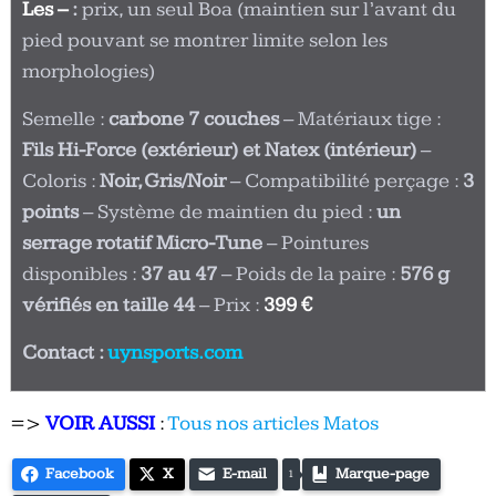
Les –
:
prix, un seul Boa (maintien sur l’avant du
pied pouvant se montrer limite selon les
morphologies)
Semelle :
carbone 7 couches
–
Matériaux tige :
Fils Hi-Force (extérieur) et Natex (intérieur)
–
Coloris :
Noir, Gris/Noir
–
Compatibilité perçage :
3
points
–
Système de maintien du pied :
un
serrage rotatif Micro-Tune
–
Pointures
disponibles :
37 au 47
–
Poids de la paire :
576 g
vérifiés en taille 44
–
Prix :
399 €
Contact :
uynsports.com
=>
VOIR AUSSI
:
Tous nos articles Matos
Facebook
X
E-mail
Marque-page
1