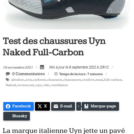
Tous
les
jours,
votre
actualité
Test des chaussures Uyn
vélo
et
Naked Full-Carbon
triathlon
18 novembre 2021
Mis à jour le 8 septembre 2022 à 20h12
0 Commentaires
Temps de lecture :
7
minutes
aération
,
avis
,
carbone
,
chausson
,
chaussures
,
confort
,
essai
,
full-carbon
,
Naked
,
review
,
test
,
uyn
,
vélo
,
ventilation
Facebook
X
E-mail
Marque-page
1
Bluesky
La marque italienne Uyn jette un pavé