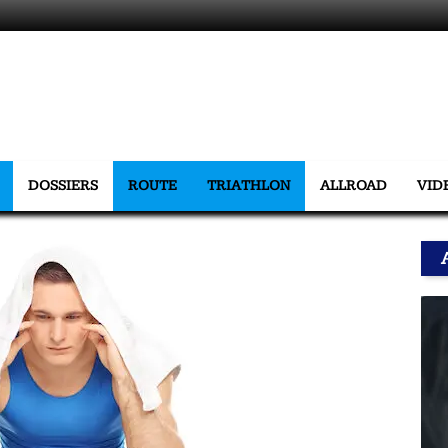
DOSSIERS
ROUTE
TRIATHLON
ALLROAD
VID