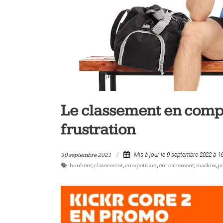
vélo
et
triathlon
Le classement en compét
frustration
30 septembre 2021
Mis à jour le 9 septembre 2022 à 1
bonheur
,
classement
,
competition
,
entrainement
,
maslow
,
p