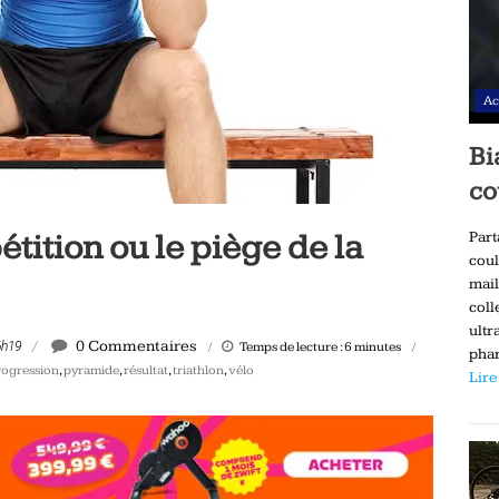
Ac
Bi
co
ition ou le piège de la
Part
coul
mail
coll
ultr
0 Commentaires
6h19
Temps de lecture :
6
minutes
phar
rogression
,
pyramide
,
résultat
,
triathlon
,
vélo
Lire