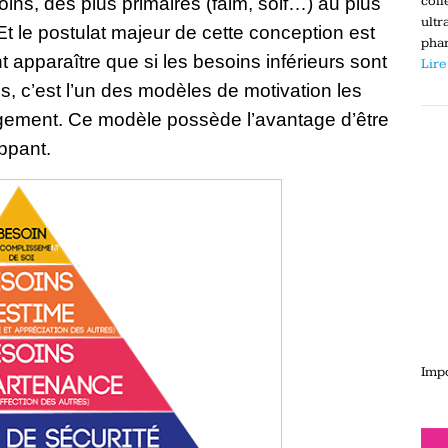
coll
oins, des plus primaires (faim, soif…) au plus
ultr
Et le postulat majeur de cette conception est
phar
 apparaître que si les besoins inférieurs sont
Lire
is, c’est l’un des modèles de motivation les
ement. Ce modèle possède l’avantage d’être
ppant.
Impo