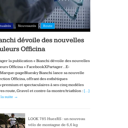
tualités
Nouveautés
Route
anchi dévoile des nouvelles
uleurs Officina
ager la publication « Bianchi dévoile des nouvelles
eurs Officina » FacebookXPartager…E-
Marque-pageBluesky Bianchi lance sa nouvelle
ection Officina, offrant des esthétiques
a‑premium et spectaculaires à ses cinq modèles
es route, Gravel et contre‑la‑montre/triathlon :
[…]
 la suite →
LOOK 785 HuezRS : un nouveau
vélo de montagne de 6,6 kg