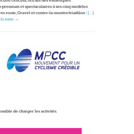
ection Officina, offrant des esthétiques
a‑premium et spectaculaires à ses cinq modèles
es route, Gravel et contre‑la‑montre/triathlon :
[…]
 la suite →
ssible de charger les activités.