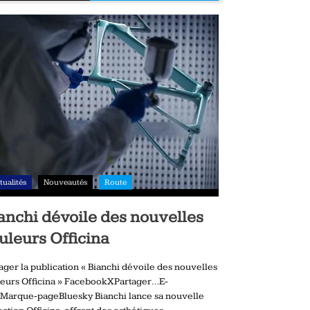
tualités
Nouveautés
Route
anchi dévoile des nouvelles
uleurs Officina
ager la publication « Bianchi dévoile des nouvelles
eurs Officina » FacebookXPartager…E-
Marque-pageBluesky Bianchi lance sa nouvelle