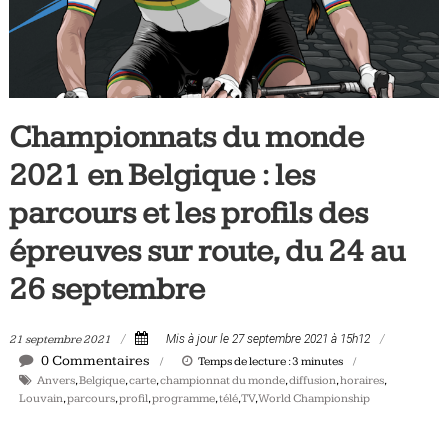
Tous
les
jours,
votre
actualité
Championnats du monde
vélo
et
2021 en Belgique : les
triathlon
parcours et les profils des
épreuves sur route, du 24 au
26 septembre
21 septembre 2021
Mis à jour le 27 septembre 2021 à 15h12
0 Commentaires
Temps de lecture :
3
minutes
Anvers
,
Belgique
,
carte
,
championnat du monde
,
diffusion
,
horaires
,
Louvain
,
parcours
,
profil
,
programme
,
télé
,
TV
,
World Championship