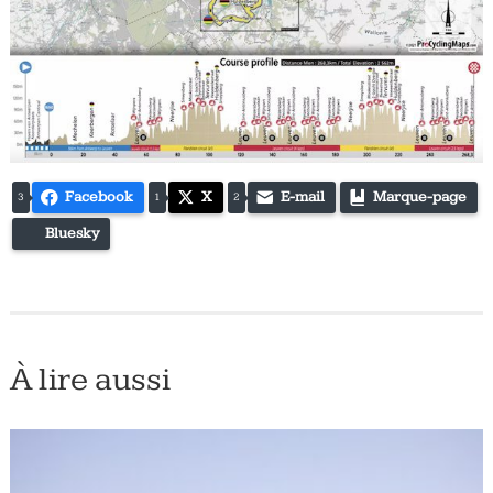
Facebook
X
E-mail
Marque-page
3
1
2
Bluesky
À lire aussi