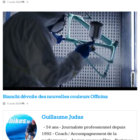
7 août 2026
0
Bianchi dévoile des nouvelles couleurs Officina
6 août 2026
0
Guillaume Judas
- 54 ans - Journaliste professionnel depuis
1992 - Coach / Accompagnement de la