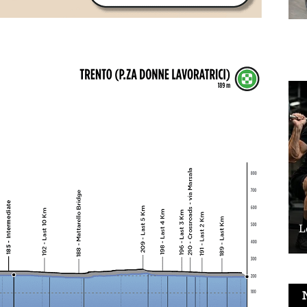
Le vélo peut-il remplacer les squats ?
L