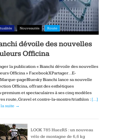
tualités
Nouveautés
Route
anchi dévoile des nouvelles
uleurs Officina
ager la publication « Bianchi dévoile des nouvelles
eurs Officina » FacebookXPartager…E-
Marque-pageBluesky Bianchi lance sa nouvelle
ection Officina, offrant des esthétiques
a‑premium et spectaculaires à ses cinq modèles
es route, Gravel et contre‑la‑montre/triathlon :
[…]
 la suite →
LOOK 785 HuezRS : un nouveau
vélo de montagne de 6,6 kg