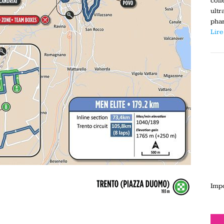
coll
ultr
phar
Lire
Impo