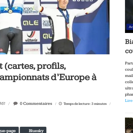
Ac
Bi
co
cartes, profils,
Part
coul
hampionnats d’Europe à
mail
coll
ultr
phar
Lire
0 Commentaires
9h51
Temps de lecture :
3
minutes
ue-page
Bluesky