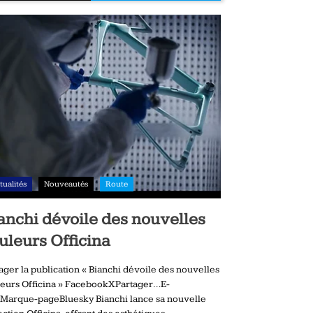
tualités
Nouveautés
Route
anchi dévoile des nouvelles
uleurs Officina
ager la publication « Bianchi dévoile des nouvelles
eurs Officina » FacebookXPartager…E-
Marque-pageBluesky Bianchi lance sa nouvelle