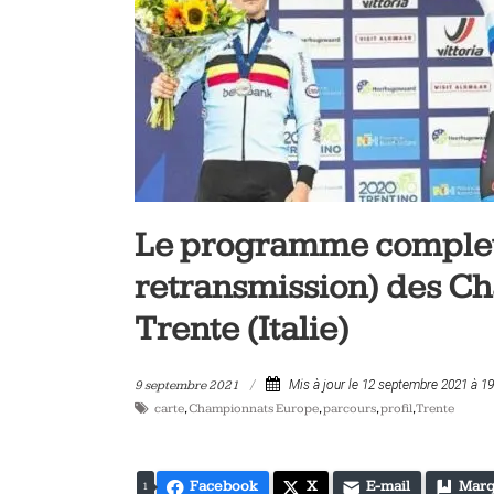
vélo
et
triathlon
Le programme complet (
retransmission) des C
Trente (Italie)
9 septembre 2021
Mis à jour le 12 septembre 2021 à 1
carte
,
Championnats Europe
,
parcours
,
profil
,
Trente
Facebook
X
E-mail
Marq
1