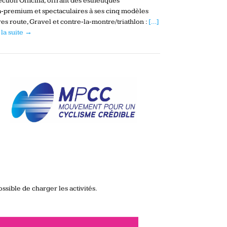
ection Officina, offrant des esthétiques
a‑premium et spectaculaires à ses cinq modèles
es route, Gravel et contre‑la‑montre/triathlon :
[…]
 la suite →
ssible de charger les activités.