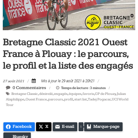
Tous
les
jours,
votre
actualité
Bretagne Classic 2021 Ouest
vélo
et
France à Plouay : le parcours,
triathlon
le profil et la liste des engagés
27 août 2021
Mis à jour le 29 août 2021 à 20h21
0 Commentaires
Temps de lecture :
3
minutes
Bretagne Classic
,
dénivelé
,
engagés
,
équipes
,
favoris
,
GP de Plouay
,
Julian
Alaphilippe
,
Ouest France
,
parcours
,
profil
,
start list
,
Tadej Pogacar
,
UCI World
Tour
Facebook
X
E-mail
Marque-page
1
Bluesky