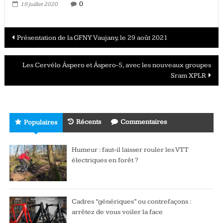
0
19 juillet 2020
Navigation
Présentation de la GFNY Vaujany, le 29 août 2021
des
Les Cervélo Áspero et Áspero-5, avec les nouveaux groupes
articles
Sram XPLR
Récents
Commentaires
Populaires
Humeur : faut-il laisser rouler les VTT
électriques en forêt ?
Cadres “génériques” ou contrefaçons :
arrêtez de vous voiler la face