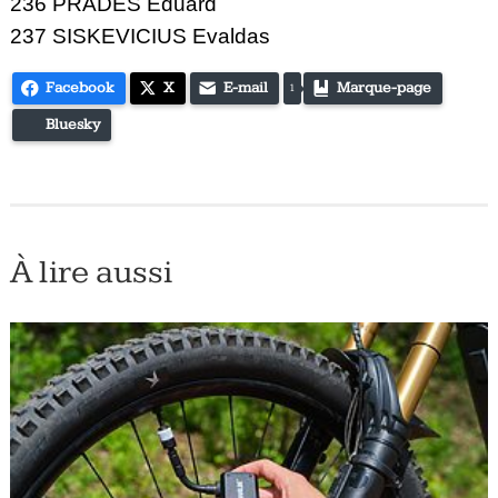
236 PRADES Eduard
237 SISKEVICIUS Evaldas
Facebook
X
E-mail
Marque-page
1
Bluesky
À lire aussi