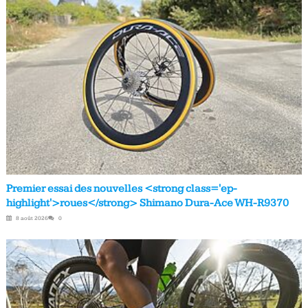
Premier essai des nouvelles <strong class='ep-
highlight'>roues</strong> Shimano Dura-Ace WH-R9370
8 août 2026
0