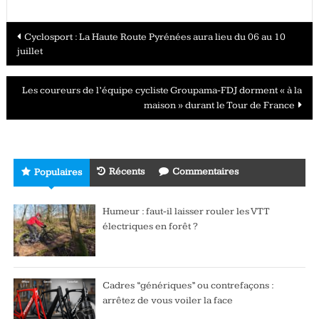
Navigation
Cyclosport : La Haute Route Pyrénées aura lieu du 06 au 10
juillet
des
articles
Les coureurs de l’équipe cycliste Groupama-FDJ dorment « à la
maison » durant le Tour de France
Récents
Commentaires
Populaires
Humeur : faut-il laisser rouler les VTT
électriques en forêt ?
Cadres “génériques” ou contrefaçons :
arrêtez de vous voiler la face