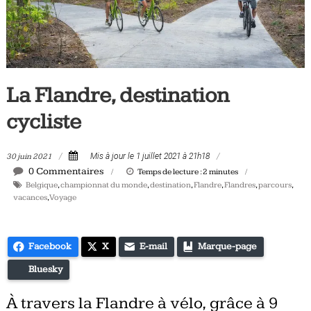
Tous
les
jours,
votre
actualité
La Flandre, destination
vélo
et
cycliste
triathlon
30 juin 2021
Mis à jour le 1 juillet 2021 à 21h18
0 Commentaires
Temps de lecture :
2
minutes
Belgique
,
championnat du monde
,
destination
,
Flandre
,
Flandres
,
parcours
,
vacances
,
Voyage
Facebook
X
E-mail
Marque-page
Bluesky
À travers la Flandre à vélo, grâce à 9