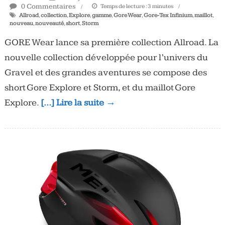
0 Commentaires
Temps de lecture :
3
minutes
Allroad
,
collection
,
Explore
,
gamme
,
Gore Wear
,
Gore-Tex Infinium
,
maillot
,
nouveau
,
nouveauté
,
short
,
Storm
GORE Wear lance sa première collection Allroad. La
nouvelle collection développée pour l’univers du
Gravel et des grandes aventures se compose des
short Gore Explore et Storm, et du maillot Gore
Explore.
[…] Lire la suite →