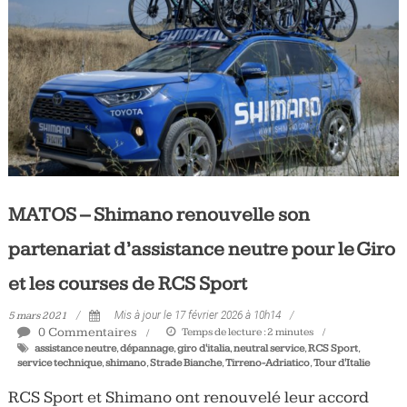
MATOS – Shimano renouvelle son
partenariat d’assistance neutre pour le Giro
et les courses de RCS Sport
5 mars 2021
Mis à jour le 17 février 2026 à 10h14
0 Commentaires
Temps de lecture :
2
minutes
assistance neutre
,
dépannage
,
giro d'italia
,
neutral service
,
RCS Sport
,
service technique
,
shimano
,
Strade Bianche
,
Tirreno-Adriatico
,
Tour d'Italie
RCS Sport et Shimano ont renouvelé leur accord