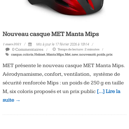
Nouveau casque MET Manta Mips
1 mars 2021
Mis à jour le 17 février 2026 à 10h14
0 Commentaires
Temps de lecture :
2
minutes
casque
,
coloris
,
Helmet
,
Manta Mips
,
Met
,
new
,
nouveauté
,
poids
,
prix
MET présente le nouveau casque MET Manta Mips.
Aérodynamisme, confort, ventilation, système de
sécurité renforcée Mips : un poids de 250 g en taille
M, six coloris proposés et un prix public
[…] Lire la
suite →