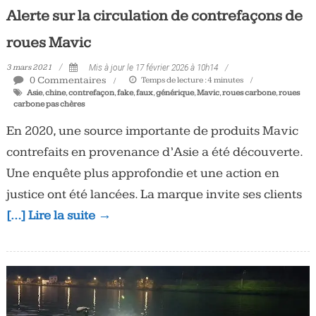
Alerte sur la circulation de contrefaçons de
roues Mavic
3 mars 2021
Mis à jour le 17 février 2026 à 10h14
0 Commentaires
Temps de lecture :
4
minutes
Asie
,
chine
,
contrefaçon
,
fake
,
faux
,
générique
,
Mavic
,
roues carbone
,
roues
carbone pas chères
En 2020, une source importante de produits Mavic
contrefaits en provenance d’Asie a été découverte.
Une enquête plus approfondie et une action en
justice ont été lancées. La marque invite ses clients
[…] Lire la suite →