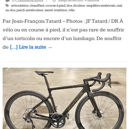
0 Commentaires
Temps de lecture :
4
minutes
articulation
,
chauffant
,
course à pied
,
dos
,
douleur
,
emplâtre américain
,
mal
au dos
,
patch antidouleur
,
santé
,
triathlon
,
vélo
Par Jean-François Tatard – Photos : JF Tatard / DR À
vélo ou en course à pied, il n’est pas rare de souffrir
d’un torticolis ou encore d’un lumbago. De souffrir
de
[…] Lire la suite →