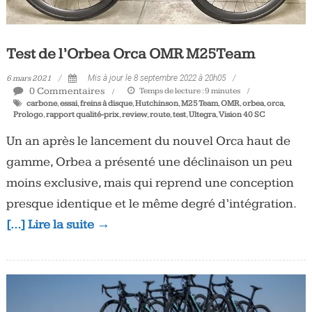
Test de l’Orbea Orca OMR M25Team
6 mars 2021
Mis à jour le 8 septembre 2022 à 20h05
0 Commentaires
Temps de lecture :
9
minutes
carbone
,
essai
,
freins à disque
,
Hutchinson
,
M25 Team
,
OMR
,
orbea
,
orca
,
Prologo
,
rapport qualité-prix
,
review
,
route
,
test
,
Ultegra
,
Vision 40 SC
Un an après le lancement du nouvel Orca haut de
gamme, Orbea a présenté une déclinaison un peu
moins exclusive, mais qui reprend une conception
presque identique et le même degré d’intégration.
[…] Lire la suite →