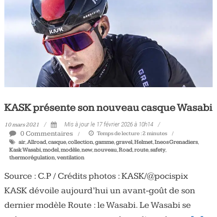
Tous
les
jours,
votre
actualité
vélo
et
triathlon
KASK présente son nouveau casque Wasabi
10 mars 2021
Mis à jour le 17 février 2026 à 10h14
0 Commentaires
Temps de lecture :
2
minutes
air
,
Allroad
,
casque
,
collection
,
gamme
,
gravel
,
Helmet
,
Ineos Grenadiers
,
Kask Wasabi
,
model
,
modèle
,
new
,
nouveau
,
Road
,
route
,
safety
,
thermorégulation
,
ventilation
Source : C.P / Crédits photos : KASK/@pocispix
KASK dévoile aujourd’hui un avant-goût de son
dernier modèle Route : le Wasabi. Le Wasabi se