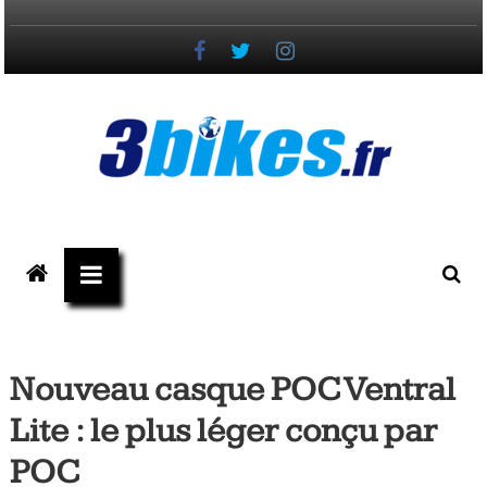
Passer
au
contenu
3bikes.fr
votre
magazine
Vélo,
Gravel
Nouveau casque POC Ventral
&
Lite : le plus léger conçu par
Triathlon
POC