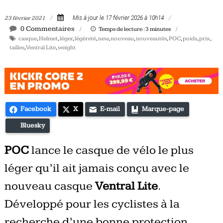
Tous
23 février 2021
Mis à jour le 17 février 2026 à 10h14
les
0 Commentaires
Temps de lecture :
3
minutes
jours,
casque
,
Helmet
,
léger
,
légèreté
,
new
,
nouveau
,
nouveautés
,
POC
,
poids
,
prix
,
votre
tailles
,
Ventral Lite
,
weight
actualité
vélo
et
triathlon
Facebook
X
E-mail
Marque-page
Bluesky
POC
lance le casque de vélo le plus
léger qu’il ait jamais conçu avec le
nouveau casque
Ventral Lite
.
Développé pour les cyclistes à la
recherche d’une bonne protection