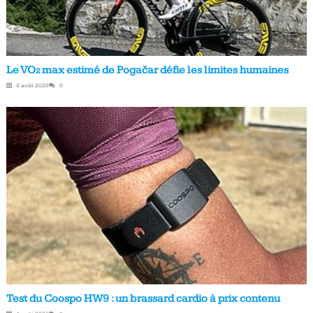
Le VO₂ max estimé de Pogačar défie les limites humaines
4 août 2026
0
Test du Coospo HW9 : un brassard cardio à prix contenu