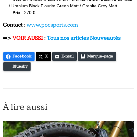
/ Uranium Black Flourite Green Matt / Granite Grey Matt
–
Prix
: 270 €
Contact :
www.pocsports.com
=>
VOIR AUSSI
:
Tous nos articles Nouveautés
Facebook
X
E-mail
Marque-page
Bluesky
À lire aussi