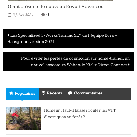
Giant présente le nouveau Revolt Advanced
0
3 juillet 2024
Navigation
Les Specialized S-Works Tarmac SL7 de l’équipe Bora –
Hansgrohe version 2021
des
articles
Pour éviter les pertes de connexion sur home-trainer, un
nouvel accessoire Wahoo, le Kickr Direct Connect
Récents
Commentaires
Populaires
Humeur : faut-il laisser rouler les VTT
électriques en forêt ?