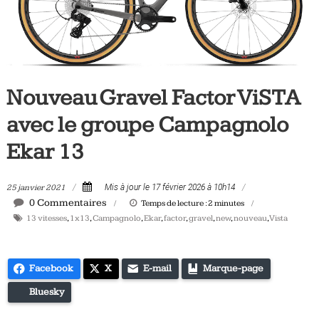
Tous
les
jours,
votre
actualité
Nouveau Gravel Factor ViSTA
vélo
et
avec le groupe Campagnolo
triathlon
Ekar 13
25 janvier 2021
Mis à jour le 17 février 2026 à 10h14
0 Commentaires
Temps de lecture :
2
minutes
13 vitesses
,
1x13
,
Campagnolo
,
Ekar
,
factor
,
gravel
,
new
,
nouveau
,
Vista
Facebook
X
E-mail
Marque-page
Bluesky