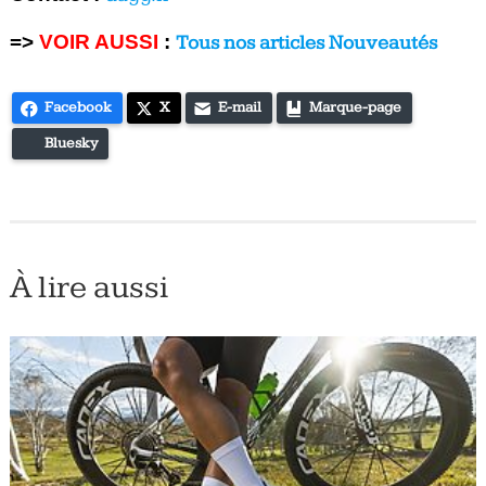
=>
VOIR AUSSI
:
Tous nos articles Nouveautés
Facebook
X
E-mail
Marque-page
Bluesky
À lire aussi