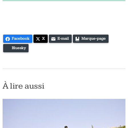
Facebook
X
E-mail
Marque-page
Bluesky
À lire aussi