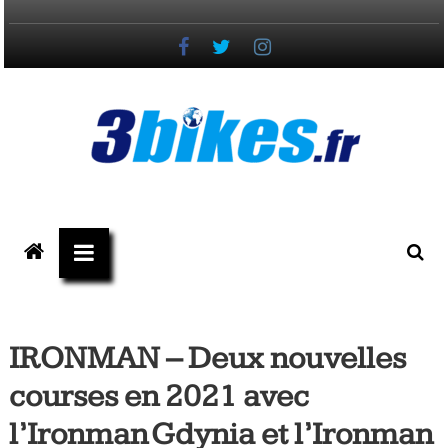
Passer
au
contenu
3bikes.fr
votre
magazine
Vélo,
Gravel
IRONMAN – Deux nouvelles
&
courses en 2021 avec
Triathlon
l’Ironman Gdynia et l’Ironman