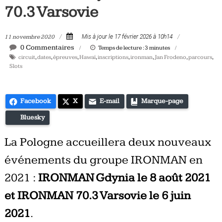
70.3 Varsovie
Tous
les
jours,
11 novembre 2020
Mis à jour le 17 février 2026 à 10h14
votre
0 Commentaires
Temps de lecture :
3
minutes
actualité
circuit
,
dates
,
épreuves
,
Hawaï
,
inscriptions
,
ironman
,
Jan Frodeno
,
parcours
,
Slots
vélo
et
triathlon
Facebook
X
E-mail
Marque-page
Bluesky
La Pologne accueillera deux nouveaux
événements du groupe IRONMAN en
2021 :
IRONMAN Gdynia le 8 août 2021
et IRONMAN 70.3 Varsovie le 6 juin
2021
.