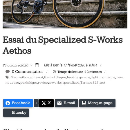
Tous
les
jours,
votre
actualité
Essai du Specialized S-Works
vélo
et
Aethos
triathlon
21 octobre 2020
Mis à jour le 17 février 2026 à 10h14
0 Commentaires
Temps de lecture :
12
minutes
6 kg
,
aethos
,
col
,
essai
,
freins à disque
,
haut de gamme
,
light
,
montagne
,
new
,
nouveau
,
poids léger
,
review
,
s-works
,
specialized
,
Tarmac SL7
,
test
Facebook
X
E-mail
Marque-page
1
Bluesky