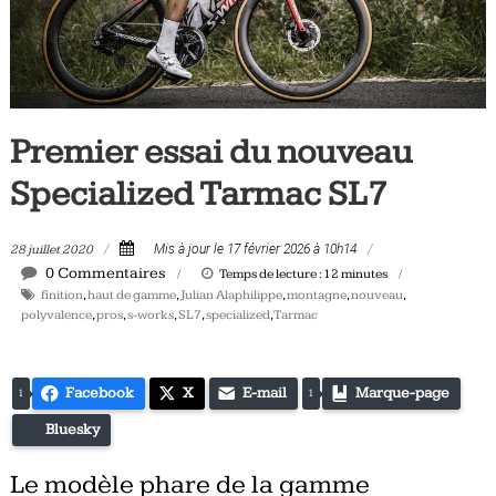
Tous
les
jours,
votre
actualité
Premier essai du nouveau
vélo
et
Specialized Tarmac SL7
triathlon
28 juillet 2020
Mis à jour le 17 février 2026 à 10h14
0 Commentaires
Temps de lecture :
12
minutes
finition
,
haut de gamme
,
Julian Alaphilippe
,
montagne
,
nouveau
,
polyvalence
,
pros
,
s-works
,
SL7
,
specialized
,
Tarmac
Facebook
X
E-mail
Marque-page
1
1
Bluesky
Le modèle phare de la gamme