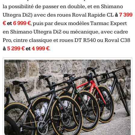
la possibilité de passer en double, et en Shimano
Ultegra Di2) avec des roues Roval Rapide CL
à
7 399
€
et
6 999 €
, puis par deux modèles Tarmac Expert
en Shimano Ultegra Di2 ou mécanique, avec cadre
Pro, cintre classique et roues DT R540 ou Roval C38
à
5 299 €
et
4 999 €
.