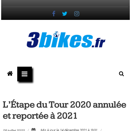
Passer
au
contenu
3bikes.fr
votre
magazine
Vélo,
Gravel
L’Étape du Tour 2020 annulée
&
et reportée à 2021
Triathlon
28 juillet 2020
Mis à jour le 14 décembre 2021 à 1h31