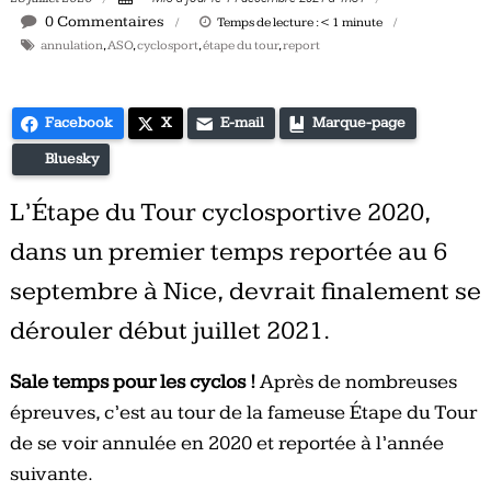
Tous
0 Commentaires
Temps de lecture :
< 1
minute
les
annulation
,
ASO
,
cyclosport
,
étape du tour
,
report
jours,
votre
actualité
Facebook
X
E-mail
Marque-page
vélo
Bluesky
et
triathlon
L’Étape du Tour cyclosportive 2020,
dans un premier temps reportée au 6
septembre à Nice, devrait finalement se
dérouler début juillet 2021.
Sale temps pour les cyclos !
Après de nombreuses
épreuves, c’est au tour de la fameuse Étape du Tour
de se voir annulée en 2020 et reportée à l’année
suivante.