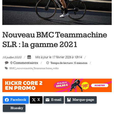
Tous
les
jours,
votre
actualité
Nouveau BMC Teammachine
vélo
et
SLR : la gamme 2021
triathlon
16 juillet 2020
Mis à jour le 17 février 2026 à 10h14
0 Commentaires
Temps de lecture :
6
minutes
BMC
,
nouveautés
,
Teammachine
,
vélo
Facebook
X
E-mail
Marque-page
Bluesky