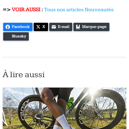
=>
VOIR AUSSI
:
Tous nos articles Nouveautés
Facebook
X
E-mail
Marque-page
Bluesky
À lire aussi