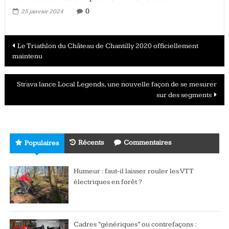
0
25 janvier 2024
Navigation
Le Triathlon du Château de Chantilly 2020 officiellement
maintenu
des
articles
Strava lance Local Legends, une nouvelle façon de se mesurer
sur des segments
Récents
Commentaires
Populaires
Humeur : faut-il laisser rouler les VTT
électriques en forêt ?
Cadres “génériques” ou contrefaçons :