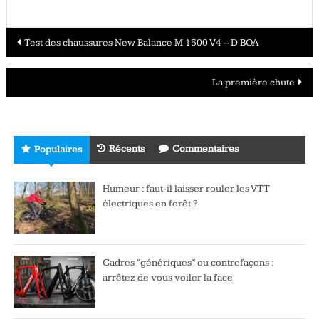
Navigation
Test des chaussures New Balance M 1500 V4 – D BOA
des
La première chute
articles
Récents
Commentaires
Populaires
Humeur : faut-il laisser rouler les VTT
électriques en forêt ?
Cadres “génériques” ou contrefaçons :
arrêtez de vous voiler la face