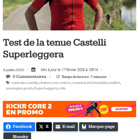
Tous
les
jours,
votre
actualité
Test de la tenue Castelli
vélo
et
Superleggera
triathlon
9 juillet 2020
Mis à jour le 17 février 2026 à 10h14
0 Commentaires
Temps de lecture :
7
minutes
canicule
,
castelli
,
chaleur
,
col
,
confort
,
cuissard
,
été
,
humidité
,
maillot
,
montagne
,
poids
,
SuperLeggera
,
vélo
Facebook
X
E-mail
Marque-page
Bluesky