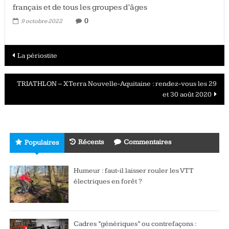
français et de tous les groupes d’âges
0
9 octobre 2022
Navigation
La périostite
des
TRIATHLON – XTerra Nouvelle-Aquitaine : rendez-vous les 29
articles
et 30 août 2020
Récents
Commentaires
Populaires
Humeur : faut-il laisser rouler les VTT
électriques en forêt ?
Cadres “génériques” ou contrefaçons :