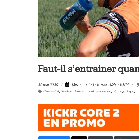
vélo
et
triathlon
Faut-il s’entrainer qua
29 mai 2020
Mis à jour le 17 février 2026 à 10h14
Covid-19
,
Docteur Aumont
,
entrainement
,
fièvre
,
grippe
,
ma