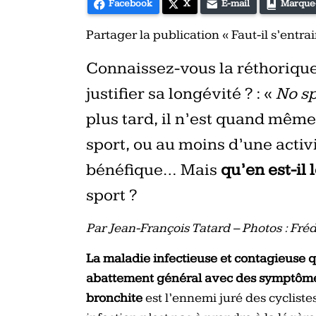
Facebook
X
E-mail
Marque
Partager la publication « Faut-il s’entr
Connaissez-vous la réthorique
justifier sa longévité ? : «
No sp
plus tard, il n’est quand même
sport, ou au moins d’une activi
bénéfique… Mais
qu’en est-il
sport ?
Par Jean-François Tatard – Photos : Fréd
La maladie infectieuse et contagieuse qu
abattement général avec des symptôme
bronchite
est l’ennemi juré des cyclistes