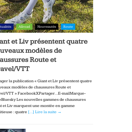
tualités
Allroad
Nouveautés
Route
ant et Liv présentent quatre
uveaux modèles de
aussures Route et
avel/VTT
ager la publication « Giant et Liv présentent quatre
veaux modèles de chaussures Route et
vel/VTT » FacebookXPartager…E-mailMarque-
eBluesky Les nouvelles gammes de chaussures
nt et Liv marquent une montée en gamme
tieuse : quatre
[…] Lire la suite →