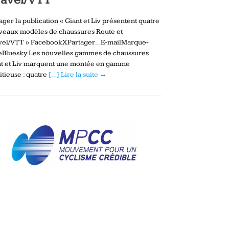
ager la publication « Giant et Liv présentent quatre
veaux modèles de chaussures Route et
vel/VTT » FacebookXPartager…E-mailMarque-
eBluesky Les nouvelles gammes de chaussures
nt et Liv marquent une montée en gamme
tieuse : quatre
[…] Lire la suite →