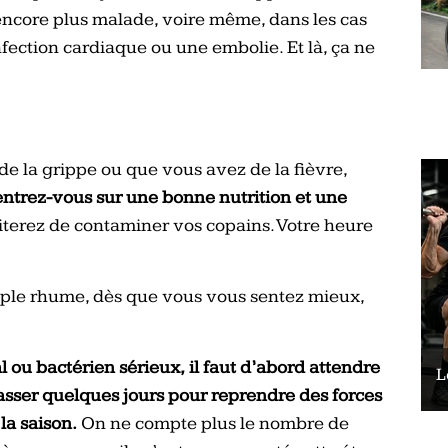
 encore plus malade, voire même, dans les cas
fection cardiaque ou une embolie. Et là, ça ne
de la grippe ou que vous avez de la fièvre,
ntrez-vous sur une bonne nutrition et une
viterez de contaminer vos copains. Votre heure
mple rhume, dès que vous vous sentez mieux,
l ou bactérien sérieux, il faut d’abord attendre
Le vélo peut-il remplacer les squats ?
L
passer quelques jours pour reprendre des forces
la saison.
On ne compte plus le nombre de