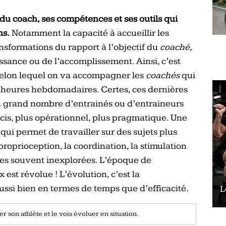
e du coach, ses compétences et ses outils qui
ns.
Notamment la capacité à accueillir les
ansformations du rapport à l’objectif du
coaché,
issance ou de l’accomplissement. Ainsi, c’est
selon lequel on va accompagner les
coachés
qui
 2 heures hebdomadaires. Certes, ces dernières
 un grand nombre d’entrainés ou d’entraineurs
écis, plus opérationnel, plus pragmatique. Une
qui permet de travailler sur des sujets plus
roprioception, la coordination, la stimulation
res souvent inexplorées. L’époque de
 est révolue ! L’évolution, c’est la
ussi bien en termes de temps que d’efficacité.
Le vélo peut-il remplacer les squats ?
L
 son athlète et le vois évoluer en situation.