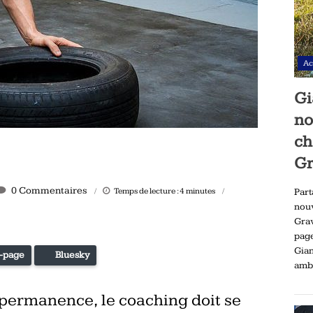
Ac
Gi
no
ch
Gr
0 Commentaires
Temps de lecture :
4
minutes
Part
nou
Gra
pag
Gia
-page
Bluesky
ambi
permanence, le coaching doit se