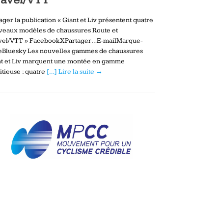
ager la publication « Giant et Liv présentent quatre
veaux modèles de chaussures Route et
vel/VTT » FacebookXPartager…E-mailMarque-
eBluesky Les nouvelles gammes de chaussures
nt et Liv marquent une montée en gamme
tieuse : quatre
[…] Lire la suite →