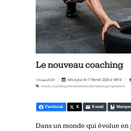
vélo
et
triathlon
Le nouveau coaching
14 mai 2020
Mis à jour le 17 février 2026 à 10h14
coach
,
coaching
,
entrainement
,
entraineur
,
progression
Facebook
X
E-mail
Marque
Dans un monde qui évolue en 