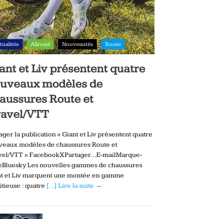
tualités
Allroad
Nouveautés
Route
ant et Liv présentent quatre
uveaux modèles de
aussures Route et
avel/VTT
ager la publication « Giant et Liv présentent quatre
veaux modèles de chaussures Route et
vel/VTT » FacebookXPartager…E-mailMarque-
eBluesky Les nouvelles gammes de chaussures
nt et Liv marquent une montée en gamme
tieuse : quatre
[…] Lire la suite →