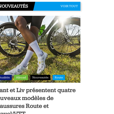
NOUVEAUTÉS
VOIR TOUT
tualités
Allroad
Nouveautés
Route
ant et Liv présentent quatre
uveaux modèles de
aussures Route et
avel/VTT