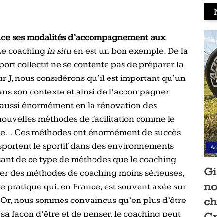
ce ses modalités d’accompagnement aux
 Le coaching
in situ
en est un bon exemple. De la
rt collectif ne se contente pas de préparer la
ur J, nous considérons qu’il est important qu’un
ans son contexte et ainsi de l’accompagner
 aussi énormément en la rénovation des
 nouvelles méthodes de facilitation comme le
ctive… Ces méthodes ont énormément de succès
ansportent le sportif dans des environnements
Ac
ssant de ce type de méthodes que le coaching
Gi
lorer des méthodes de coaching moins sérieuses,
no
 pratique qui, en France, est souvent axée sur
. Or, nous sommes convaincus qu’en plus d’être
ch
a façon d’être et de penser, le coaching peut
Gr