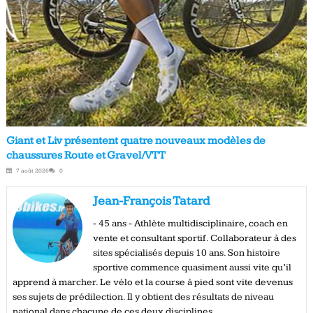
Giant et Liv présentent quatre nouveaux modèles de
chaussures Route et Gravel/VTT
7 août 2026
0
Jean-François Tatard
- 45 ans - Athlète multidisciplinaire, coach en
vente et consultant sportif. Collaborateur à des
sites spécialisés depuis 10 ans. Son histoire
sportive commence quasiment aussi vite qu’il
apprend à marcher. Le vélo et la course à pied sont vite devenus
ses sujets de prédilection. Il y obtient des résultats de niveau
national dans chacune de ces deux disciplines.