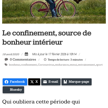
Tous
les
jours,
votre
actualité
Le confinement, source de
vélo
et
bonheur intérieur
triathlon
18 avril 2020
Mis à jour le 17 février 2026 à 10h14
0 Commentaires
Temps de lecture :
3
minutes
bonheur
,
confinement
,
Coronavirus
,
endurance
,
ennui
,
entrainement
,
sport
Facebook
X
E-mail
Marque-page
Bluesky
Qui oubliera cette période qui