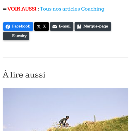
=
VOIR AUSSI
:
Tous nos articles Coaching
Facebook
X
E-mail
Marque-page
Bluesky
À lire aussi