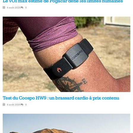
Le VO₂ max estimé de Pogačar défie les limites humaines
4 août 2026
0
Test du Coospo HW9 : un brassard cardio à prix contenu
4 août 2026
0