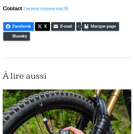
Contact :
www.roues-rar.fr
Facebook
X
E-mail
Marque-page
2
Bluesky
À lire aussi