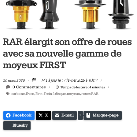
Tous
les
jours,
votre
actualité
RAR élargit son offre de roues
vélo
et
avec sa nouvelle gamme de
triathlon
moyeux FIRST
20 mars 2020
Mis à jour le 17 février 2026 à 10h14
0 Commentaires
Temps de lecture :
4
minutes
carbone
,
Even
,
First
,
Frein à disque
,
moyeux
,
roues RAR
Facebook
X
E-mail
Marque-page
2
Bluesky