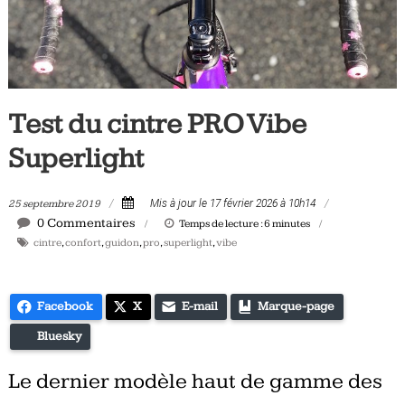
Tous
les
jours,
votre
actualité
Test du cintre PRO Vibe
vélo
et
Superlight
triathlon
25 septembre 2019
Mis à jour le 17 février 2026 à 10h14
0 Commentaires
Temps de lecture :
6
minutes
cintre
,
confort
,
guidon
,
pro
,
superlight
,
vibe
Facebook
X
E-mail
Marque-page
Bluesky
Le dernier modèle haut de gamme des