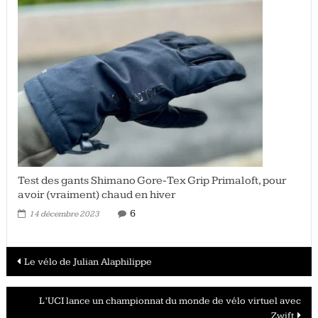
Test des gants Shimano Gore-Tex Grip Primaloft, pour
avoir (vraiment) chaud en hiver
6
14 décembre 2023
Navigation
Le vélo de Julian Alaphilippe
des
L’UCI lance un championnat du monde de vélo virtuel avec
articles
Zwift