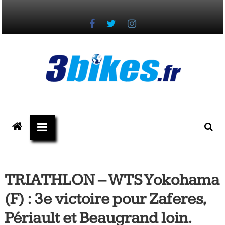
Passer
au
contenu
3bikes.fr
votre
magazine
Vélo,
Gravel
TRIATHLON – WTS Yokohama
&
(F) : 3e victoire pour Zaferes,
Triathlon
Périault et Beaugrand loin.