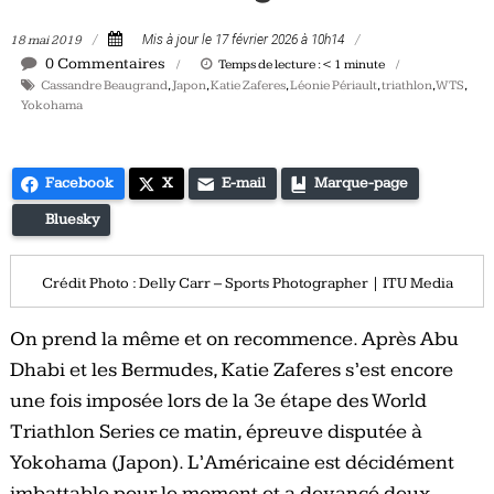
Tous
18 mai 2019
Mis à jour le 17 février 2026 à 10h14
les
0 Commentaires
Temps de lecture :
< 1
minute
jours,
Cassandre Beaugrand
,
Japon
,
Katie Zaferes
,
Léonie Périault
,
triathlon
,
WTS
,
votre
Yokohama
actualité
vélo
et
Facebook
X
E-mail
Marque-page
triathlon
Bluesky
Crédit Photo : Delly Carr – Sports Photographer | ITU Media
On prend la même et on recommence. Après Abu
Dhabi et les Bermudes, Katie Zaferes s’est encore
une fois imposée lors de la 3e étape des World
Triathlon Series ce matin, épreuve disputée à
Yokohama (Japon). L’Américaine est décidément
imbattable pour le moment et a devancé deux