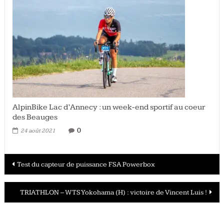
AlpinBike Lac d’Annecy : un week-end sportif au coeur
des Beauges
0
24 août 2021
Navigation
Test du capteur de puissance FSA Powerbox
des
TRIATHLON – WTS Yokohama (H) : victoire de Vincent Luis !
articles