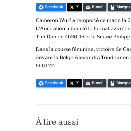
vélo
Facebook
X
E-mail
Marque
et
triathlon
Cameron Wurf a remporté ce matin la 6e
L’Australien a bouclé le format azuréen
Tim Don en 4h26’45 et le Suisse Philip
Dans la course féminine, victoire de C
devant la Belge Alexandra Tondeur en 5
5h01’44.
Facebook
X
E-mail
Marque
À lire aussi