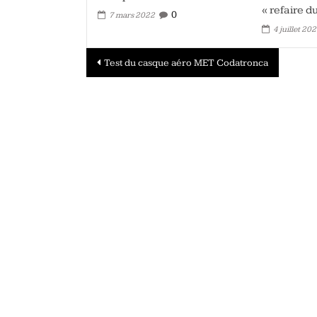
« refaire du
0
7 mars 2022
4 juillet 20
Navigation
Test du casque aéro MET Codatronca
des
articles