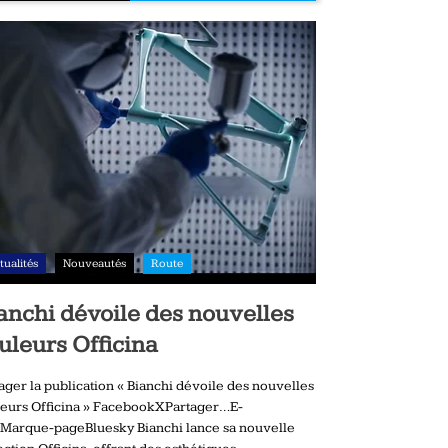
tualités
Nouveautés
Route
anchi dévoile des nouvelles
uleurs Officina
ager la publication « Bianchi dévoile des nouvelles
eurs Officina » FacebookXPartager…E-
Marque-pageBluesky Bianchi lance sa nouvelle