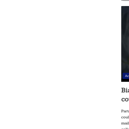
Ac
Bi
co
Part
coul
mail