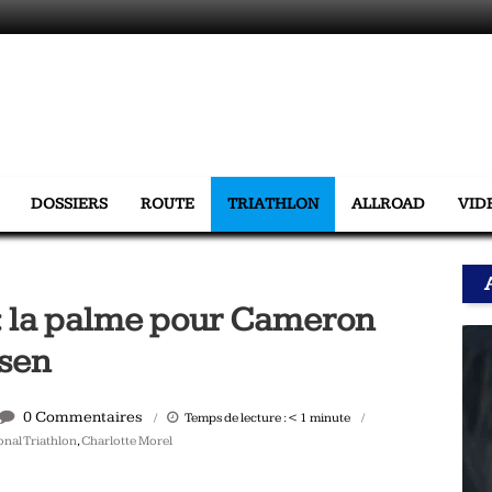
DOSSIERS
ROUTE
TRIATHLON
ALLROAD
VID
 la palme pour Cameron
rsen
0 Commentaires
Temps de lecture :
< 1
minute
onal Triathlon
,
Charlotte Morel