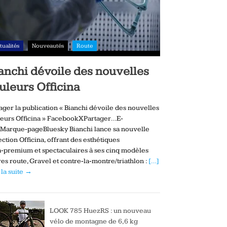
tualités
Nouveautés
Route
anchi dévoile des nouvelles
uleurs Officina
ager la publication « Bianchi dévoile des nouvelles
eurs Officina » FacebookXPartager…E-
Marque-pageBluesky Bianchi lance sa nouvelle
ection Officina, offrant des esthétiques
a‑premium et spectaculaires à ses cinq modèles
es route, Gravel et contre‑la‑montre/triathlon :
[…]
 la suite →
LOOK 785 HuezRS : un nouveau
vélo de montagne de 6,6 kg