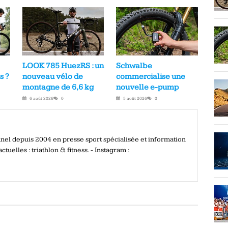
LOOK 785 HuezRS : un
Schwalbe
s ?
nouveau vélo de
commercialise une
montagne de 6,6 kg
nouvelle e-pump
6 août 2026
0
5 août 2026
0
onnel depuis 2004 en presse sport spécialisée et information
ctuelles : triathlon & fitness. - Instagram :