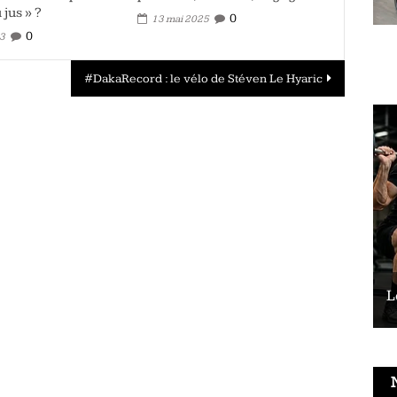
 jus » ?
0
13 mai 2025
0
23
#DakaRecord : le vélo de Stéven Le Hyaric
Le vélo peut-il remplacer les squats ?
L