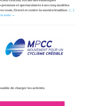
ection Officina, offrant des esthétiques
a‑premium et spectaculaires à ses cinq modèles
es route, Gravel et contre‑la‑montre/triathlon :
[…]
 la suite →
ssible de charger les activités.