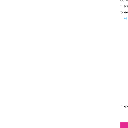
coll
ultr
phar
Lire
Impo