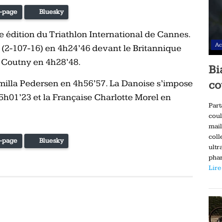
-page
Bluesky
 édition du Triathlon International de Cannes.
Ac
 (2-107-16) en 4h24’46 devant le Britannique
p Coutny en 4h28’48.
Bi
amilla Pedersen en 4h56’57. La Danoise s’impose
co
h01’23 et la Française Charlotte Morel en
Part
coul
mail
coll
-page
Bluesky
ultr
phar
Lire