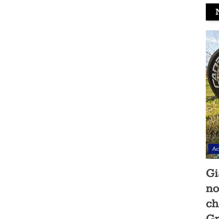
Ac
Gi
no
ch
Gr