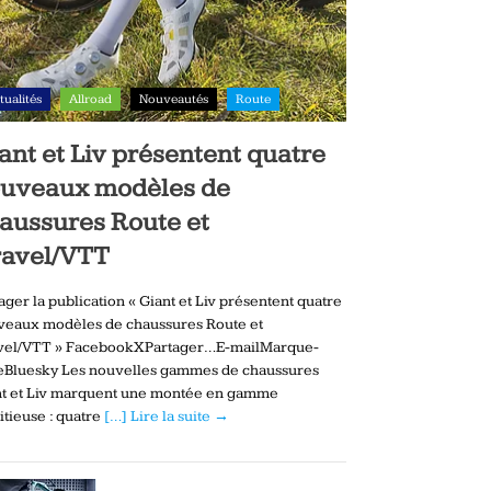
tualités
Allroad
Nouveautés
Route
ant et Liv présentent quatre
uveaux modèles de
aussures Route et
avel/VTT
ager la publication « Giant et Liv présentent quatre
veaux modèles de chaussures Route et
vel/VTT » FacebookXPartager…E-mailMarque-
eBluesky Les nouvelles gammes de chaussures
nt et Liv marquent une montée en gamme
tieuse : quatre
[…] Lire la suite →