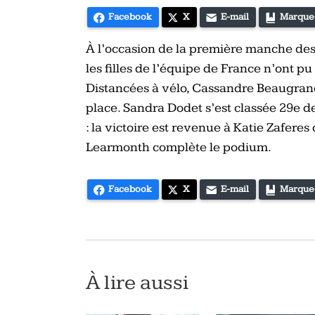
vélo
Facebook
X
E-mail
Marque
et
triathlon
À l’occasion de la première manche des
les filles de l’équipe de France n’ont pu 
Distancées à vélo, Cassandre Beaugrand 
place. Sandra Dodet s’est classée 29e de
: la victoire est revenue à Katie Zafere
Learmonth complète le podium.
Facebook
X
E-mail
Marque
À lire aussi