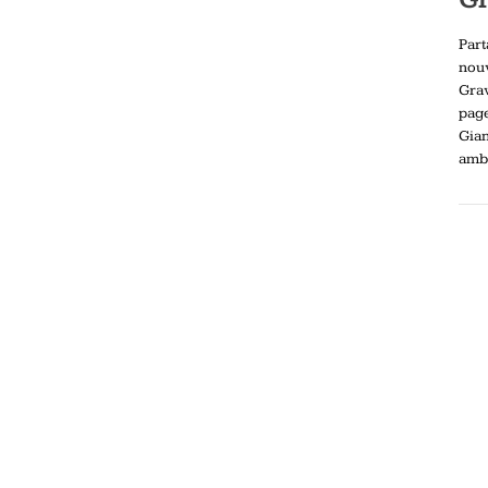
Part
nou
Gra
pag
Gia
ambi