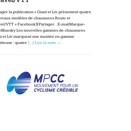
ager la publication « Giant et Liv présentent quatre
veaux modèles de chaussures Route et
vel/VTT » FacebookXPartager…E-mailMarque-
eBluesky Les nouvelles gammes de chaussures
nt et Liv marquent une montée en gamme
tieuse : quatre
[…] Lire la suite →