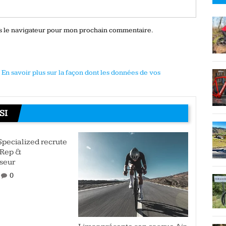
ns le navigateur pour mon prochain commentaire.
.
En savoir plus sur la façon dont les données de vos
SI
pecialized recrute
 Rep &
seur
0