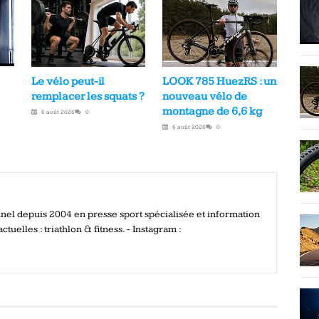
Le vélo peut-il
LOOK 785 HuezRS : un
remplacer les squats ?
nouveau vélo de
montagne de 6,6 kg
6 août 2026
0
6 août 2026
0
onnel depuis 2004 en presse sport spécialisée et information
ctuelles : triathlon & fitness. - Instagram :