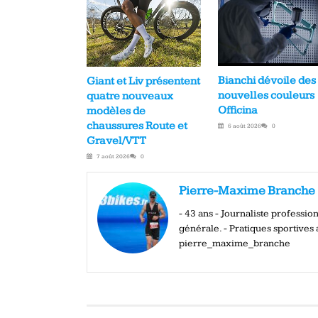
Bianchi dévoile des
Giant et Liv présentent
nouvelles couleurs
quatre nouveaux
Officina
modèles de
chaussures Route et
6 août 2026
0
Gravel/VTT
7 août 2026
0
Pierre-Maxime Branche
- 43 ans - Journaliste professi
générale. - Pratiques sportives a
pierre_maxime_branche