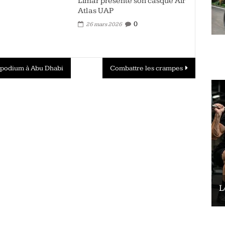
Limar présente son casque Air
Atlas UAP
0
26 mars 2026
 podium à Abu Dhabi
Combattre les crampes
Le vélo peut-il remplacer les squats ?
L