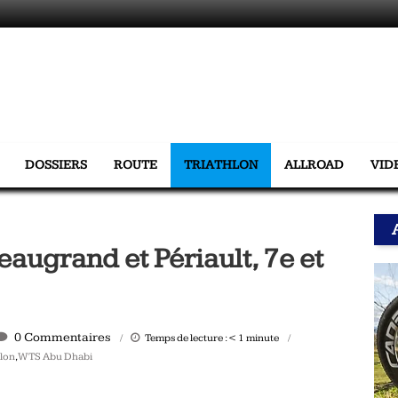
DOSSIERS
ROUTE
TRIATHLON
ALLROAD
VID
ugrand et Périault, 7e et
0 Commentaires
Temps de lecture :
< 1
minute
hlon
,
WTS Abu Dhabi