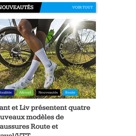
NOUVEAUTÉS
VOIR TOUT
tualités
Allroad
Nouveautés
Route
ant et Liv présentent quatre
uveaux modèles de
aussures Route et
avel/VTT