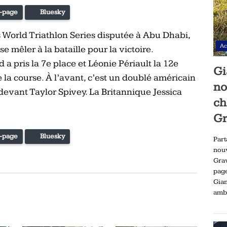
-page
Bluesky
 World Triathlon Series disputée à Abu Dhabi,
Ac
se mêler à la bataille pour la victoire.
a pris la 7e place et Léonie Périault la 12e
Gi
 la course. À l’avant, c’est un doublé américain
no
s devant Taylor Spivey. La Britannique Jessica
ch
Gr
-page
Bluesky
Part
nou
Gra
pag
Gia
ambi