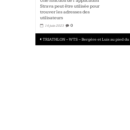
Une fonction de l’application
Strava peut être utilisée pour
trouver les adresses des
utilisateurs
0
14 juin 2023
Navigation
TRIATHLON – WTS – Bergère et Luis au pied du
des
articles