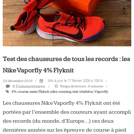
Test des chaussures de tous les records : les
Nike Vaporfly 4% Flyknit
24 décembre 2019
Mis à jour le 17 février 2026 à 10h14
0 Commentaires
Temps de lecture :
6
minutes
4%
,
course
,
essai
,
Flyknit
,
nike
,
running
,
test
,
triathlon
,
Vaporfly
Les chaussures Nike Vaporfly 4% Flyknit ont été
portées par l’ensemble des coureurs ayant accompli
des records (du monde, d’Europe…) ces deux
dernières années sur les épreuve de course à pied