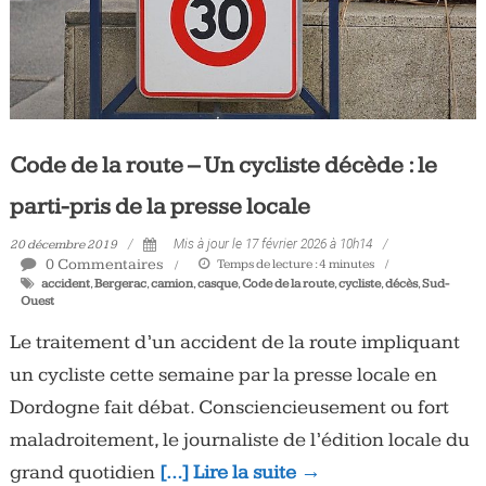
Code de la route – Un cycliste décède : le
parti-pris de la presse locale
20 décembre 2019
Mis à jour le 17 février 2026 à 10h14
0 Commentaires
Temps de lecture :
4
minutes
accident
,
Bergerac
,
camion
,
casque
,
Code de la route
,
cycliste
,
décès
,
Sud-
Ouest
Le traitement d’un accident de la route impliquant
un cycliste cette semaine par la presse locale en
Dordogne fait débat. Consciencieusement ou fort
maladroitement, le journaliste de l’édition locale du
grand quotidien
[…] Lire la suite →