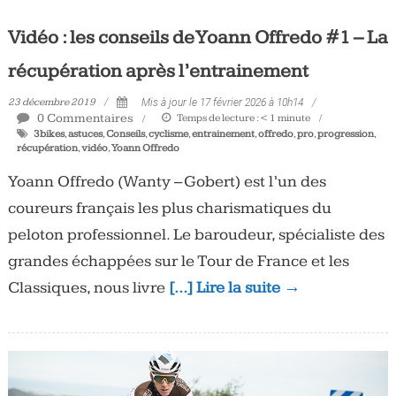
Vidéo : les conseils de Yoann Offredo #1 – La
récupération après l’entrainement
23 décembre 2019
Mis à jour le 17 février 2026 à 10h14
0 Commentaires
Temps de lecture :
< 1
minute
3bikes
,
astuces
,
Conseils
,
cyclisme
,
entrainement
,
offredo
,
pro
,
progression
,
récupération
,
vidéo
,
Yoann Offredo
Yoann Offredo (Wanty – Gobert) est l’un des
coureurs français les plus charismatiques du
peloton professionnel. Le baroudeur, spécialiste des
grandes échappées sur le Tour de France et les
Classiques, nous livre
[…] Lire la suite →