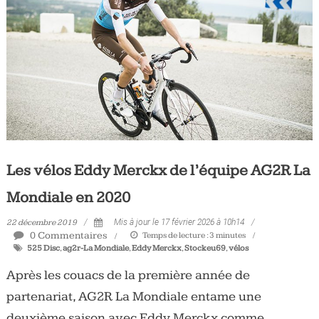
Les vélos Eddy Merckx de l’équipe AG2R La
Mondiale en 2020
22 décembre 2019
Mis à jour le 17 février 2026 à 10h14
0 Commentaires
Temps de lecture :
3
minutes
525 Disc
,
ag2r-La Mondiale
,
Eddy Merckx
,
Stockeu69
,
vélos
Après les couacs de la première année de
partenariat, AG2R La Mondiale entame une
deuxième saison avec Eddy Merckx comme