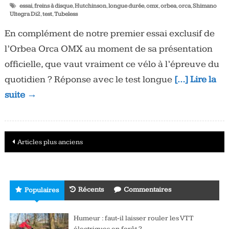
essai
,
freins à disque
,
Hutchinson
,
longue durée
,
omx
,
orbea
,
orca
,
Shimano
Ultegra Di2
,
test
,
Tubeless
En complément de notre premier essai exclusif de
l’Orbea Orca OMX au moment de sa présentation
officielle, que vaut vraiment ce vélo à l’épreuve du
quotidien ? Réponse avec le test longue
[…] Lire la
suite →
Navigation
Articles plus anciens
des
articles
Récents
Commentaires
Populaires
Humeur : faut-il laisser rouler les VTT
électriques en forêt ?