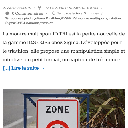
21 décembre 2019
Mis à jour le 17 février 2026 à 10h14
0 Commentaires
Temps de lecture :
9
minutes
course à pied
,
cyclisme
,
Duathlon
,
iD.SERIES
,
montre
,
multisports
,
natation
,
Sigma iD.TRI
,
swimrun
,
triathlon
La montre multisport iD.TRI est la petite nouvelle de
la gamme iD.SERIES chez Sigma. Développée pour
le triathlon, elle propose une manipulation simple et
intuitive, un petit format, un capteur de fréquence
[…] Lire la suite →