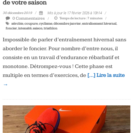
de votre saison
30 décembre 2019
Mis à jour le 17 février 2026 à 10h14
0 Commentaires
Temps de lecture :
7
minutes
aérobie
,
coupure
,
cyclisme
,
décembre janvier
,
entraînement hivernal
,
foncier
,
intensité
,
saison
,
triathlon
Impossible de parler d’entraînement hivernal sans
aborder le foncier. Pour nombre d’entre nous, il
consiste en un travail d’endurance rébarbatif et
monotone. Détrompez-vous ! Cette phase est
multiple en termes d’exercices, de
[…] Lire la suite
→