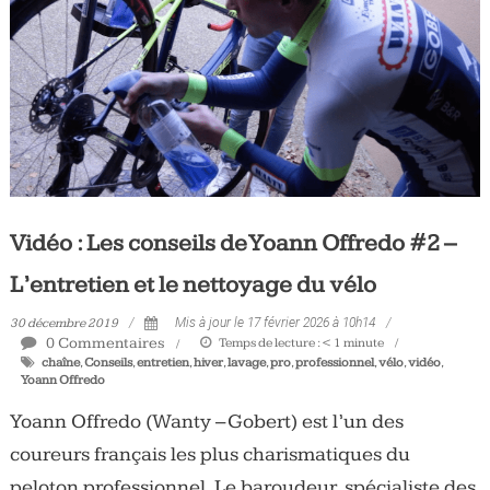
Tous
les
jours,
votre
actualité
vélo
et
triathlon
Vidéo : Les conseils de Yoann Offredo #2 –
L’entretien et le nettoyage du vélo
30 décembre 2019
Mis à jour le 17 février 2026 à 10h14
0 Commentaires
Temps de lecture :
< 1
minute
chaîne
,
Conseils
,
entretien
,
hiver
,
lavage
,
pro
,
professionnel
,
vélo
,
vidéo
,
Yoann Offredo
Yoann Offredo (Wanty – Gobert) est l’un des
coureurs français les plus charismatiques du
peloton professionnel. Le baroudeur, spécialiste des